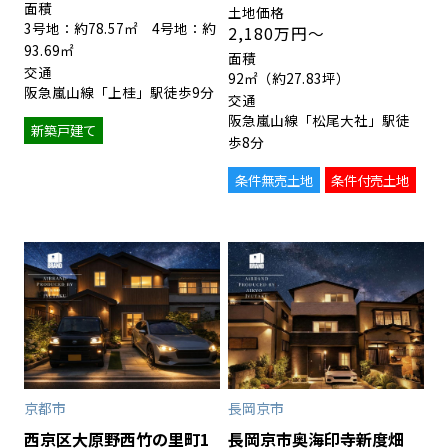
3号地：約78.57㎡ 4号地：約
2,180万円～
93.69㎡
92㎡（約27.83坪）
阪急嵐山線「上桂」駅徒歩9分
阪急嵐山線「松尾大社」駅徒
新築戸建て
歩8分
条件無売土地
条件付売土地
京都市
長岡京市
西京区大原野西竹の里町1
長岡京市奥海印寺新度畑