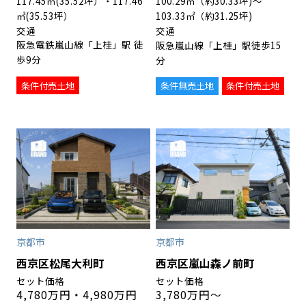
117.45㎡(35.52坪）・117.46
100.29㎡（約30.33坪)〜
㎡(35.53坪）
103.33㎡（約31.25坪)
阪急電鉄嵐山線「上桂」駅 徒
阪急嵐山線「上桂」駅徒歩15
歩9分
分
条件付売土地
条件無売土地
条件付売土地
京都市
京都市
西京区松尾大利町
西京区嵐山森ノ前町
4,780万円・4,980万円
3,780万円～