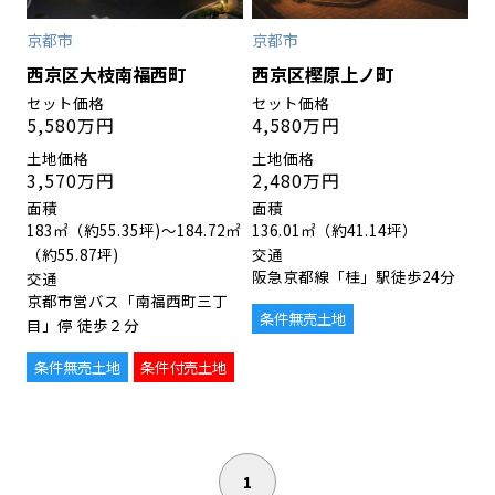
京都市
京都市
西京区大枝南福西町
西京区樫原上ノ町
5,580万円
4,580万円
3,570万円
2,480万円
183㎡（約55.35坪)〜184.72㎡
136.01㎡（約41.14坪）
（約55.87坪)
阪急京都線「桂」駅徒歩24分
京都市営バス「南福西町三丁
条件無売土地
目」停 徒歩２分
条件無売土地
条件付売土地
1