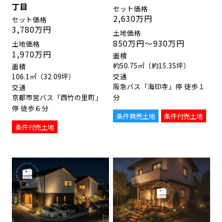
丁目
2,630万円
3,780万円
850万円〜930万円
1,970万円
約50.75㎡（約15.35坪）
106.1㎡（32.09坪）
阪急バス「海印寺」停 徒歩１
京都市営バス「西竹の里町」
分
停 徒歩６分
条件無売土地
条件付売土地
条件付売土地