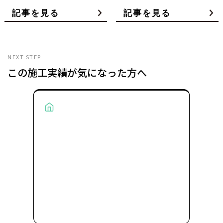
NEXT STEP
この施工実績が気になった方へ
About AiBRAND
AiBRANDとは？
デザイナーとコーディネーターが監修する、おし
ゃれな家をリーズナブルに建てられるヒミツ。
AiBRANDの設計思想と家づくりの流れをご紹介し
ます。
ブランドを知る