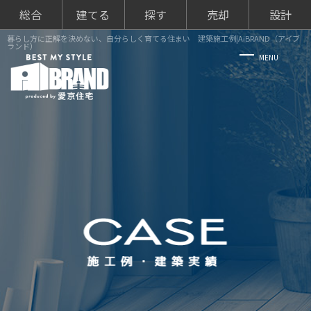
総合
建てる
探す
売却
設計
暮らし方に正解を決めない、自分らしく育てる住まい 建築施工例|AiBRAND（アイブ
ランド）