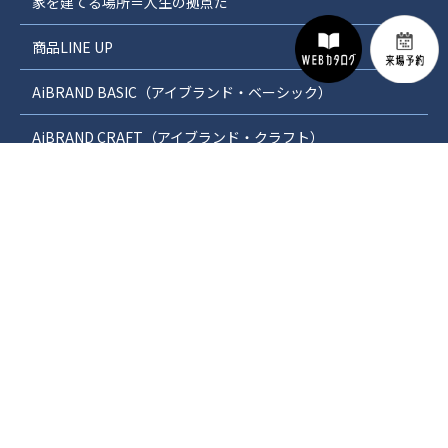
家を建てる場所＝人生の拠点だ
商品LINE UP
AiBRAND BASIC（アイブランド・ベーシック）
AiBRAND CRAFT（アイブランド・クラフト）
分譲地情報
オープンハウス情報
施工例
VRで体感できるバーチャル住宅
安心の保証制度
WEBカタログダウンロード