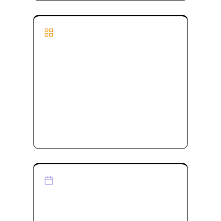
Plan Lineup
ラインナップ
コスパ重視の「BASIC」と高性能セミオーダーの
「CRAFT」、2グレード×2スタイルの全4タイ
プ。ナチュラルとブルックリンから、好みに合わ
せてお選びいただけます。
プランを見る
Reservation & Inquiry
ご質問・来場予約