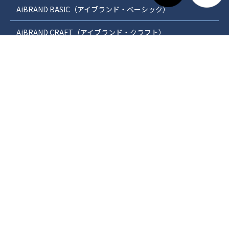
AiBRAND BASIC（アイブランド・ベーシック）
AiBRAND CRAFT（アイブランド・クラフト）
分譲地情報
オープンハウス情報
施工例
VRで体感できるバーチャル住宅
安心の保証制度
WEBカタログダウンロード
来場予約・お問合せフォーム