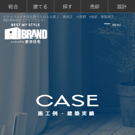
総合
建てる
探す
売却
設計
ナチュラルと木目を取り入れたお家♪ 西京区 大原野 Y様邸 建築施工
例|AiBRAND（アイブランド）