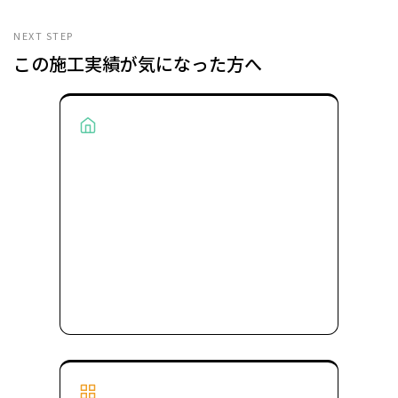
NEXT STEP
この施工実績が気になった方へ
About AiBRAND
AiBRANDとは？
デザイナーとコーディネーターが監修する、おし
ゃれな家をリーズナブルに建てられるヒミツ。
AiBRANDの設計思想と家づくりの流れをご紹介し
ます。
ブランドを知る