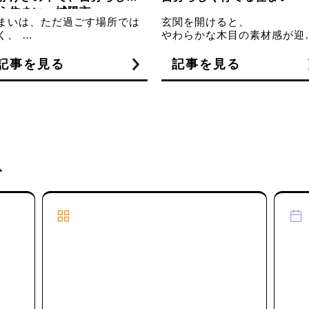
へ
Plan Lineup
Reserv
ラインナップ
ご
おしゃ
コスパ重視の「BASIC」と高性能セミオーダーの
気に
「CRAFT」、2グレード×2スタイルの全4タイプ。
い。