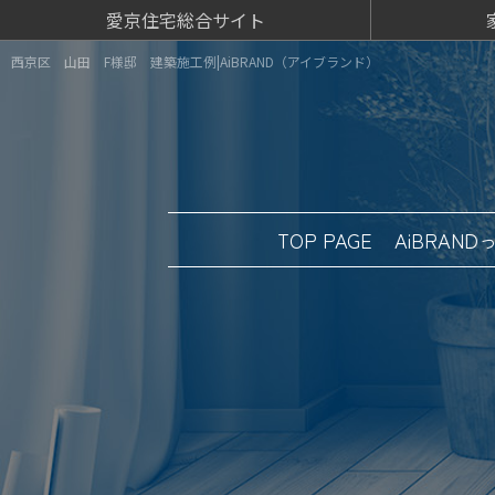
愛京住宅総合サイト
西京区 山田 F様邸 建築施工例|AiBRAND（アイブランド）
TOP PAGE
AiBRAND