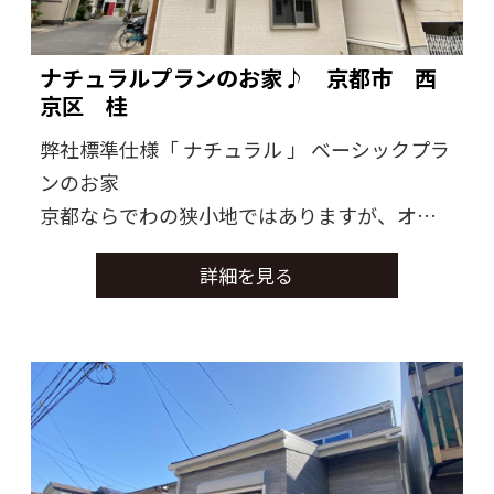
ナチュラルプランのお家♪ 京都市 西
京区 桂
弊社標準仕様「 ナチュラル 」 ベーシックプラ
ンのお家
京都ならでわの狭小地ではありますが、オー
ナー様趣味を満喫されるスペースを、確保致
詳細を見る
しました
全体的にグレー調の風合いで落ち着きがあり
ながらも、さまざまな家具と調和のとれるお
家に仕上がりました。