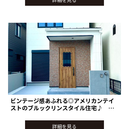
に考え抜いた室内設計が魅力の一邸。
木目のあたたかみとグレーの洗練さが調和し
たLDKは、家族が自然と集まる心地よい空
間。
水回りも高機能＆デザイン性を両立し、毎日
の家事や暮らしを快適に支えます。
トイレや浴室、照明に至るまで細やかなこだ
わりが詰まっており、
“自分らしい暮らし”を求める方にぴったりの
住まいです。
ビンテージ感あふれる◎アメリカンテイ
ストのブルックリンスタイル住宅♪ 京
都市西京区
詳細を見る